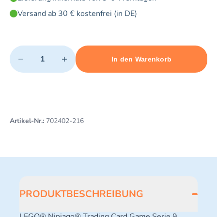
Versand ab 30 € kostenfrei (in DE)
Quantity
−
+
In den Warenkorb
Minimum quantity: 1
Add 1 item to cart
Maximum quantity: 3
Artikel-Nr.:
702402-216
PRODUKTBESCHREIBUNG
LEGO® Ninjago® Trading Card Game Serie 9