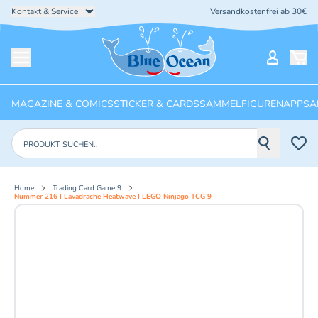
Kontakt & Service
Versandkostenfrei ab 30€
Startseite
Mein Ko
Menü öffnen
MAGAZINE & COMICS
STICKER & CARDS
SAMMELFIGUREN
APPS
A
Produkte suchen
Home
Trading Card Game 9
Nummer 216 I Lavadrache Heatwave I LEGO Ninjago TCG 9