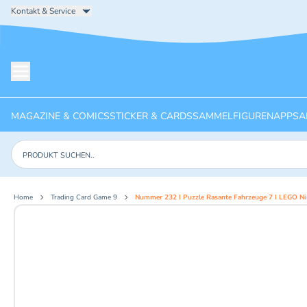
Kontakt & Service
Menü öffnen
MAGAZINE & COMICS
STICKER & CARDS
SAMMELFIGUREN
APPS
A
Produkte suchen
Home
Trading Card Game 9
Nummer 232 I Puzzle Rasante Fahrzeuge 7 I LEGO N