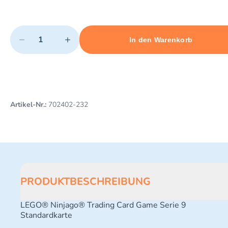
Quantity
−
+
In den Warenkorb
Minimum quantity: 1
Add 1 item to cart
Maximum quantity: 3
Artikel-Nr.:
702402-232
PRODUKTBESCHREIBUNG
LEGO® Ninjago® Trading Card Game Serie 9
Standardkarte