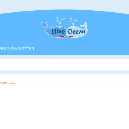
Startseite
BOS
NEWSLETTER
injago TCG 9