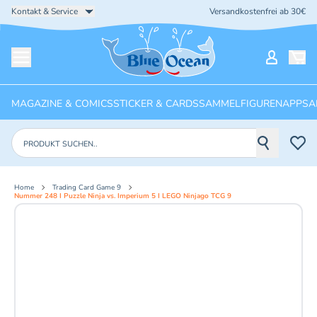
Kontakt & Service
Versandkostenfrei ab 30€
Startseite
Mein Ko
Menü öffnen
MAGAZINE & COMICS
STICKER & CARDS
SAMMELFIGUREN
APPS
A
Produkte suchen
Home
Trading Card Game 9
Nummer 248 I Puzzle Ninja vs. Imperium 5 I LEGO Ninjago TCG 9