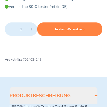
Versand ab 30 € kostenfrei (in DE)
Quantity
−
+
In den Warenkorb
Minimum quantity: 1
Add 1 item to cart
Maximum quantity: 3
Artikel-Nr.:
702402-248
PRODUKTBESCHREIBUNG
LEGO® Ninjago® Trading Card Game Serie 9