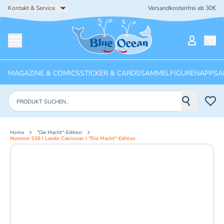
Kontakt & Service
Versandkostenfrei ab 30€
Startseite
Mein Ko
Menü öffnen
MAGAZINE & COMICS
STICKER & CARDS
SAMMELFIGUREN
APPS
A
Produkte suchen
Home
"Die Macht"-Edition
Nummer 036 I Lando Calrissian I "Die Macht"-Edition