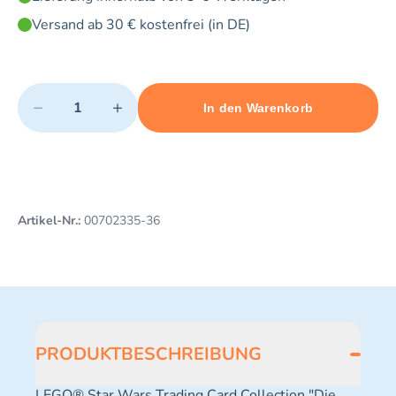
Versand ab 30 € kostenfrei (in DE)
Quantity
−
+
In den Warenkorb
Minimum quantity: 1
Add 1 item to cart
Maximum quantity: 3
Artikel-Nr.:
00702335-36
PRODUKTBESCHREIBUNG
LEGO® Star Wars Trading Card Collection "Die