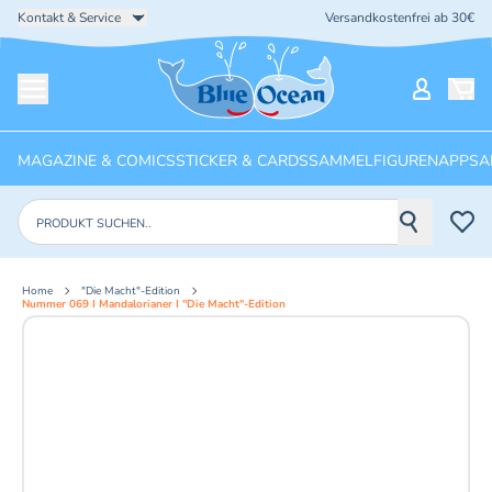
Kontakt & Service
Versandkostenfrei ab 30€
Startseite
Mein Ko
Menü öffnen
MAGAZINE & COMICS
STICKER & CARDS
SAMMELFIGUREN
APPS
A
Produkte suchen
Home
"Die Macht"-Edition
Nummer 069 I Mandalorianer I "Die Macht"-Edition