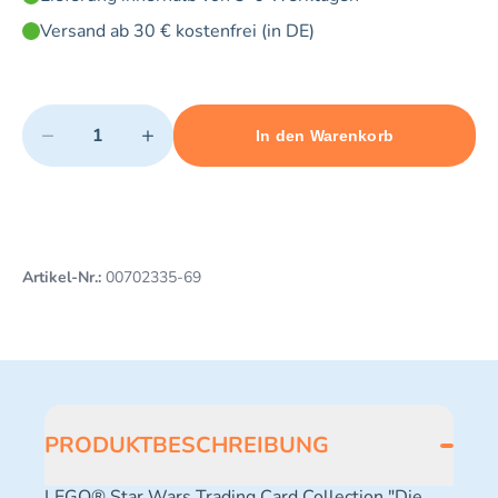
Versand ab 30 € kostenfrei (in DE)
Quantity
−
+
In den Warenkorb
Minimum quantity: 1
Add 1 item to cart
Maximum quantity: 3
Artikel-Nr.:
00702335-69
PRODUKTBESCHREIBUNG
LEGO® Star Wars Trading Card Collection "Die