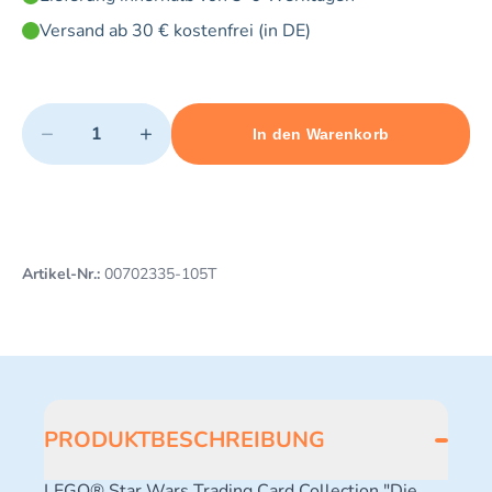
Versand ab 30 € kostenfrei (in DE)
Quantity
−
+
In den Warenkorb
Minimum quantity: 1
Add 1 item to cart
Maximum quantity: 3
Artikel-Nr.:
00702335-105T
PRODUKTBESCHREIBUNG
LEGO® Star Wars Trading Card Collection "Die