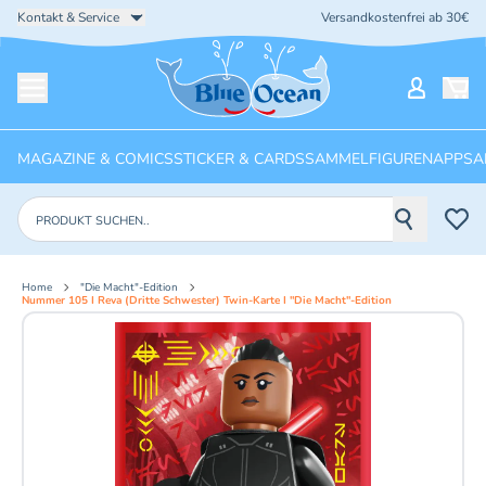
Kontakt & Service
Versandkostenfrei ab 30€
Startseite
Mein Ko
Menü öffnen
MAGAZINE & COMICS
STICKER & CARDS
SAMMELFIGUREN
APPS
A
Produkte suchen
Home
"Die Macht"-Edition
Nummer 105 I Reva (Dritte Schwester) Twin-Karte I "Die Macht"-Edition