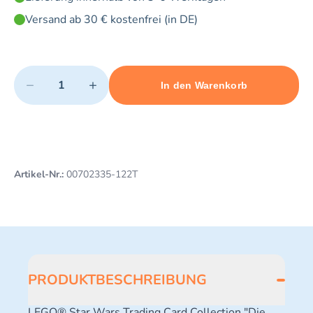
Versand ab 30 € kostenfrei (in DE)
Quantity
−
+
In den Warenkorb
Minimum quantity: 1
Add 1 item to cart
Maximum quantity: 3
Artikel-Nr.:
00702335-122T
PRODUKTBESCHREIBUNG
LEGO® Star Wars Trading Card Collection "Die