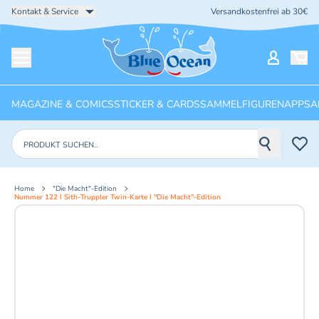
Kontakt & Service
Versandkostenfrei ab 30€
Startseite
Mein Ko
Menü öffnen
MAGAZINE & COMICS
STICKER & CARDS
SAMMELFIGUREN
APPS
A
Produkte suchen
Home
"Die Macht"-Edition
Nummer 122 I Sith-Truppler Twin-Karte I "Die Macht"-Edition