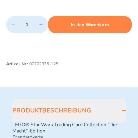
Quantity
−
+
In den Warenkorb
Minimum quantity: 1
Add 1 item to cart
Maximum quantity: 3
Artikel-Nr.:
00702335-128
PRODUKTBESCHREIBUNG
LEGO® Star Wars Trading Card Collection "Die
Macht"-Edition
Standardkarte