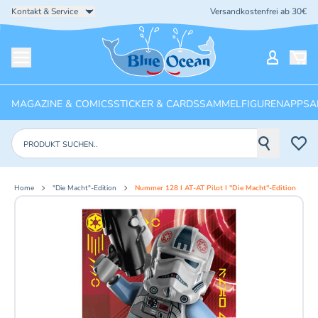
Kontakt & Service
Versandkostenfrei ab 30€
Startseite
Mein Ko
Menü öffnen
MAGAZINE & COMICS
STICKER & CARDS
SAMMELFIGUREN
APPS
A
Produkte suchen
Home
"Die Macht"-Edition
Nummer 128 I AT-AT Pilot I "Die Macht"-Edition