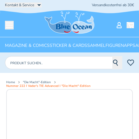
Kontakt & Service
Versandkostenfrei ab 30€
Startseite
Mein Ko
Menü öffnen
MAGAZINE & COMICS
STICKER & CARDS
SAMMELFIGUREN
APPS
A
Produkte suchen
Home
"Die Macht"-Edition
Nummer 222 I Vader's TIE Advanced I "Die Macht"-Edition