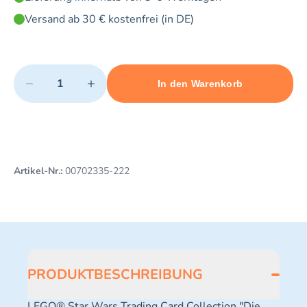
Versand ab 30 € kostenfrei (in DE)
Quantity
−
+
In den Warenkorb
Minimum quantity: 1
Add 1 item to cart
Maximum quantity: 3
Artikel-Nr.:
00702335-222
PRODUKTBESCHREIBUNG
LEGO® Star Wars Trading Card Collection "Die