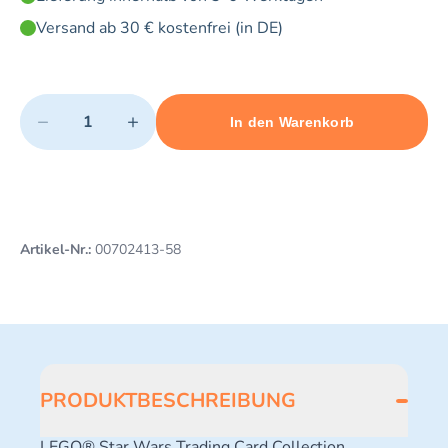
Versand ab 30 € kostenfrei (in DE)
Quantity
−
+
In den Warenkorb
Minimum quantity: 1
Add 1 item to cart
Maximum quantity: 3
Artikel-Nr.:
00702413-58
PRODUKTBESCHREIBUNG
LEGO® Star Wars Trading Card Collection