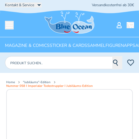
Kontakt & Service
Versandkostenfrei ab 30€
Startseite
Mein Ko
Menü öffnen
MAGAZINE & COMICS
STICKER & CARDS
SAMMELFIGUREN
APPS
A
Produkte suchen
Home
"Jubiläums"-Edition
Nummer 058 I Imperialer Todestruppler I Jubiläums-Edition