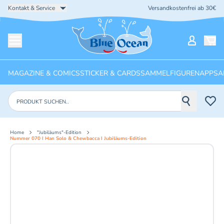
Kontakt & Service
Versandkostenfrei ab 30€
Startseite
Mein Ko
Menü öffnen
MAGAZINE & COMICS
STICKER & CARDS
SAMMELFIGUREN
APPS
A
Produkte suchen
Home
"Jubiläums"-Edition
Nummer 070 I Han Solo & Chewbacca I Jubiläums-Edition