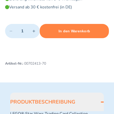
Versand ab 30 € kostenfrei (in DE)
Quantity
−
+
In den Warenkorb
Minimum quantity: 1
Add 1 item to cart
Maximum quantity: 3
Artikel-Nr.:
00702413-70
PRODUKTBESCHREIBUNG
LEGO® Star Wars Trading Card Collection