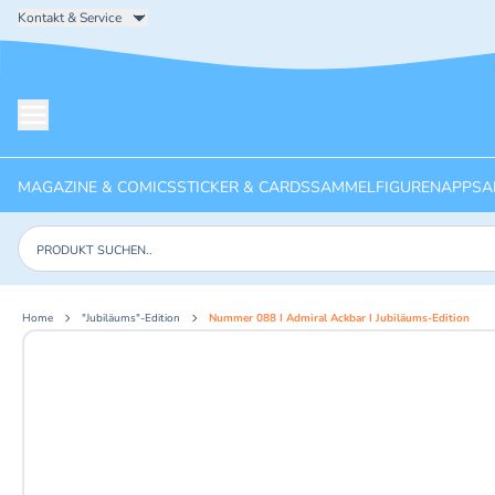
Kontakt & Service
Menü öffnen
MAGAZINE & COMICS
STICKER & CARDS
SAMMELFIGUREN
APPS
A
Produkte suchen
Home
"Jubiläums"-Edition
Nummer 088 I Admiral Ackbar I Jubiläums-Edition