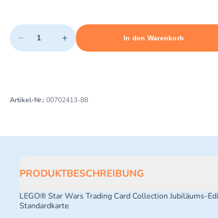
Quantity
−
+
In den Warenkorb
Minimum quantity: 1
Add 1 item to cart
Maximum quantity: 3
Artikel-Nr.:
00702413-88
PRODUKTBESCHREIBUNG
LEGO® Star Wars Trading Card Collection Jubiläums-Edi
Standardkarte