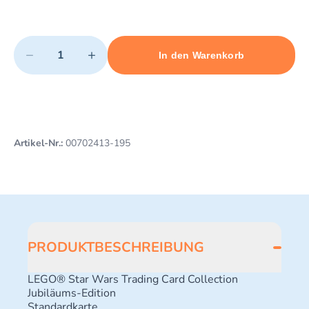
Quantity
−
+
In den Warenkorb
Minimum quantity: 1
Add 1 item to cart
Maximum quantity: 3
Artikel-Nr.:
00702413-195
PRODUKTBESCHREIBUNG
LEGO® Star Wars Trading Card Collection
Jubiläums-Edition
Standardkarte