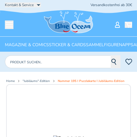
Kontakt & Service
Versandkostenfrei ab 30€
Startseite
Mein Ko
Menü öffnen
MAGAZINE & COMICS
STICKER & CARDS
SAMMELFIGUREN
APPS
A
Produkte suchen
Home
"Jubiläums"-Edition
Nummer 195 I Puzzlekarte I Jubiläums-Edition