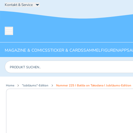
Kontakt & Service
Menü öffnen
MAGAZINE & COMICS
STICKER & CARDS
SAMMELFIGUREN
APPS
A
Produkte suchen
Home
"Jubiläums"-Edition
Nummer 225 I Battle on Takodana I Jubiläums-Edition