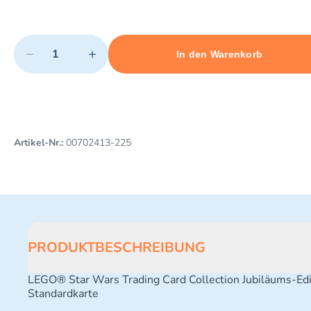
Quantity
−
+
In den Warenkorb
Minimum quantity: 1
Add 1 item to cart
Maximum quantity: 3
Artikel-Nr.:
00702413-225
PRODUKTBESCHREIBUNG
LEGO® Star Wars Trading Card Collection Jubiläums-Edi
Standardkarte