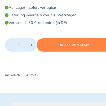
Auf Lager - sofort verfügbar
Lieferung innerhalb von 3-6 Werktagen
Versand ab 30 € kostenfrei (in DE)
Quantity
−
+
In den Warenkorb
Minimum quantity: 1
Add 1 item to cart
Maximum quantity: 20
Artikel-Nr.:
00412503