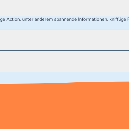
e Action, unter anderem spannende Informationen, knifflige
.de/kundenservice Telefonnummer: 0711 2202990 Seidenstra