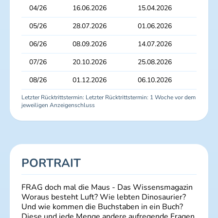
04/26
16.06.2026
15.04.2026
29.
05/26
28.07.2026
01.06.2026
16.
06/26
08.09.2026
14.07.2026
28.
07/26
20.10.2026
25.08.2026
08.
08/26
01.12.2026
06.10.2026
20.
Letzter Rücktrittstermin: Letzter Rücktrittstermin: 1 Woche vor dem
jeweiligen Anzeigenschluss
PORTRAIT
FRAG doch mal die Maus - Das Wissensmagazin
Woraus besteht Luft? Wie lebten Dinosaurier?
Und wie kommen die Buchstaben in ein Buch?
Diese und jede Menge andere aufregende Fragen