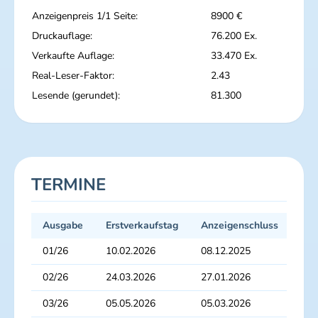
Anzeigenpreis 1/1 Seite:
8900 €
Druckauflage:
76.200 Ex.
Verkaufte Auflage:
33.470 Ex.
Real-Leser-Faktor:
2.43
Lesende (gerundet):
81.300
TERMINE
Ausgabe
Erstverkaufstag
Anzeigenschluss
Dru
01/26
10.02.2026
08.12.2025
22.
02/26
24.03.2026
27.01.2026
10.
03/26
05.05.2026
05.03.2026
19.