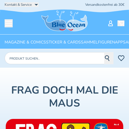
Kontakt & Service
Versandkostenfrei ab 30€
Startseite
Mein Ko
Menü öffnen
MAGAZINE & COMICS
STICKER & CARDS
SAMMELFIGUREN
APPS
A
Produkte suchen
FRAG DOCH MAL DIE
MAUS