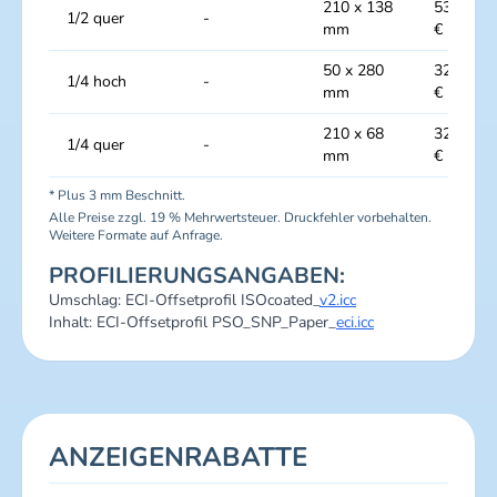
210 x 138
5340
1/2 quer
-
mm
€
50 x 280
3204
1/4 hoch
-
mm
€
210 x 68
3204
1/4 quer
-
mm
€
* Plus 3 mm Beschnitt.
Alle Preise zzgl. 19 % Mehrwertsteuer. Druckfehler vorbehalten.
Weitere Formate auf Anfrage.
PROFILIERUNGSANGABEN:
Umschlag: ECI-Offsetprofil ISOcoated_
v2.icc
Inhalt: ECI-Offsetprofil PSO_SNP_Paper_
eci.icc
ANZEIGENRABATTE