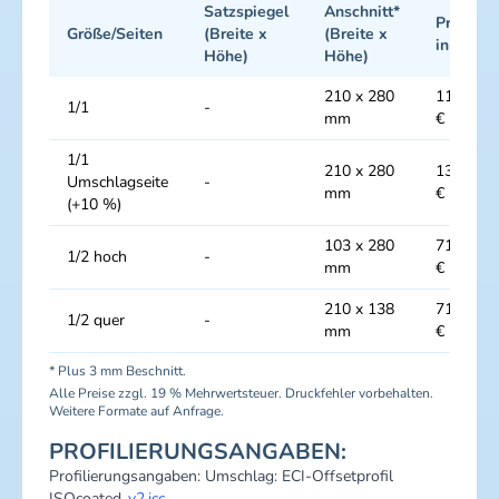
Satzspiegel
Anschnitt*
Preise
Größe/Seiten
(Breite x
(Breite x
in €
Höhe)
Höhe)
210 x 280
11900
1/1
-
mm
€
1/1
210 x 280
13090
Umschlagseite
-
mm
€
(+10 %)
103 x 280
7140
1/2 hoch
-
mm
€
210 x 138
7140
1/2 quer
-
mm
€
* Plus 3 mm Beschnitt.
Alle Preise zzgl. 19 % Mehrwertsteuer. Druckfehler vorbehalten.
Weitere Formate auf Anfrage.
PROFILIERUNGSANGABEN:
Profilierungsangaben: Umschlag: ECI-Offsetprofil
ISOcoated_
v2.icc