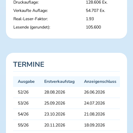
Druckauflage:
128.606 Ex.
Verkaufte Auflage:
54.707 Ex.
Real-Leser-Faktor:
1.93
Lesende (gerundet):
105.600
TERMINE
Ausgabe
Erstverkaufstag
Anzeigenschluss
Dru
52/26
28.08.2026
26.06.2026
03.
53/26
25.09.2026
24.07.2026
31.
54/26
23.10.2026
21.08.2026
28.
55/26
20.11.2026
18.09.2026
25.