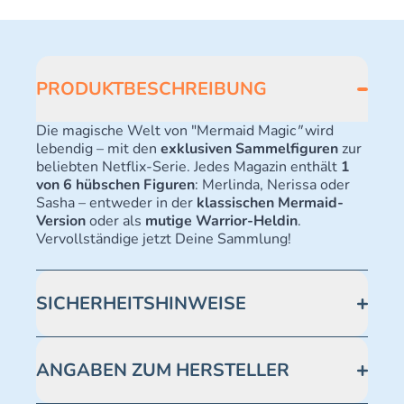
PRODUKTBESCHREIBUNG
Die magische Welt von "Mermaid Magic
"
wird
lebendig – mit den
exklusiven Sammelfiguren
zur
beliebten Netflix-Serie. Jedes Magazin enthält
1
von 6 hübschen Figuren
: Merlinda, Nerissa oder
Sasha – entweder in der
klassischen Mermaid-
Version
oder als
mutige Warrior-Heldin
.
Vervollständige jetzt Deine Sammlung!
SICHERHEITSHINWEISE
Achtung! Nicht geeignet für Kinder unter 3 Jahren.
Kleine Teile. Erstickungsgefahr. Blue Ocean
ANGABEN ZUM HERSTELLER
Entertainment AG, Seidenstraße 19, 70174
Stuttgart. Modell-Nr.: 482509