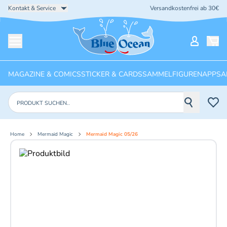
Kontakt & Service
Versandkostenfrei ab 30€
Startseite
Mein Ko
Menü öffnen
MAGAZINE & COMICS
STICKER & CARDS
SAMMELFIGUREN
APPS
A
Produkte suchen
Home
Mermaid Magic
Mermaid Magic 05/26
Aktuelles Bild: 1 von 6