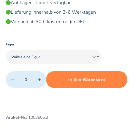
Auf Lager - sofort verfügbar
Lieferung innerhalb von 3-6 Werktagen
Versand ab 30 € kostenfrei (in DE)
Figur
Quantity
−
+
In den Warenkorb
Minimum quantity: 1
Add 1 item to cart
Maximum quantity: 12
Artikel-Nr.:
1003605.3