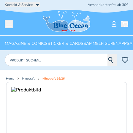
Kontakt & Service
Versandkostenfrei ab 30€
Startseite
Mein Ko
Menü öffnen
MAGAZINE & COMICS
STICKER & CARDS
SAMMELFIGUREN
APPS
A
Produkte suchen
Home
Minecraft
Minecraft 16/26
Aktuelles Bild: 1 von 5