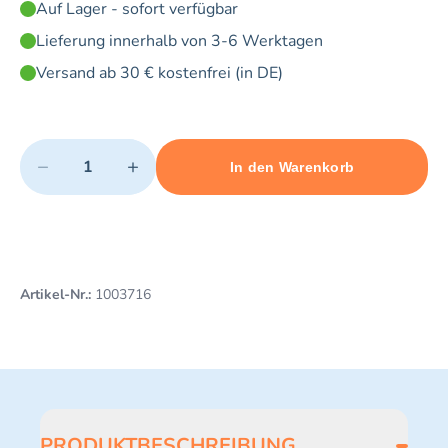
Auf Lager - sofort verfügbar
Lieferung innerhalb von 3-6 Werktagen
Versand ab 30 € kostenfrei (in DE)
Quantity
−
+
In den Warenkorb
Minimum quantity: 1
Add 1 item to cart
Maximum quantity: 20
Artikel-Nr.:
1003716
PRODUKTBESCHREIBUNG