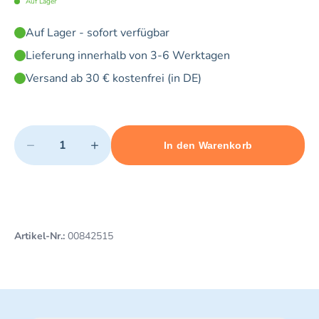
Auf Lager
Auf Lager - sofort verfügbar
Lieferung innerhalb von 3-6 Werktagen
Versand ab 30 € kostenfrei (in DE)
Quantity
−
+
In den Warenkorb
Minimum quantity: 1
Add 1 item to cart
Maximum quantity: 5
Artikel-Nr.:
00842515