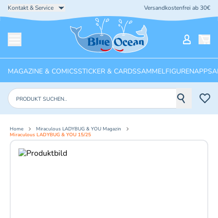
Kontakt & Service
Versandkostenfrei ab 30€
Startseite
Mein Ko
Menü öffnen
MAGAZINE & COMICS
STICKER & CARDS
SAMMELFIGUREN
APPS
A
Produkte suchen
Home
Miraculous LADYBUG & YOU Magazin
Miraculous LADYBUG & YOU 15/25
Aktuelles Bild: 1 von 2