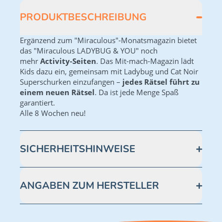
PRODUKTBESCHREIBUNG
Ergänzend zum "Miraculous"-Monatsmagazin bietet
das "Miraculous LADYBUG & YOU" noch
mehr
Activity-Seiten
. Das Mit-mach-Magazin lädt
Kids dazu ein, gemeinsam mit Ladybug und Cat Noir
Superschurken einzufangen
–
jedes Rätsel führt zu
einem neuen Rätsel
. Da ist jede Menge Spaß
garantiert.
Alle 8 Wochen neu!
SICHERHEITSHINWEISE
Achtung! Nicht für Kinder unter 36 Monaten
geeignet. Kleine Teile. Erstickungsgefahr. Modell-
ANGABEN ZUM HERSTELLER
Nr.: 842515.
Blue Ocean Entertainment AG https://www.blue-
ocean.de/kundenservice Telefonnummer: 0711