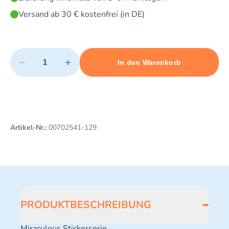
Versand ab 30 € kostenfrei (in DE)
Quantity
−
+
In den Warenkorb
Minimum quantity: 1
Add 1 item to cart
Maximum quantity: 5
Artikel-Nr.:
00702541-129
PRODUKTBESCHREIBUNG
Miraculous Stickerserie