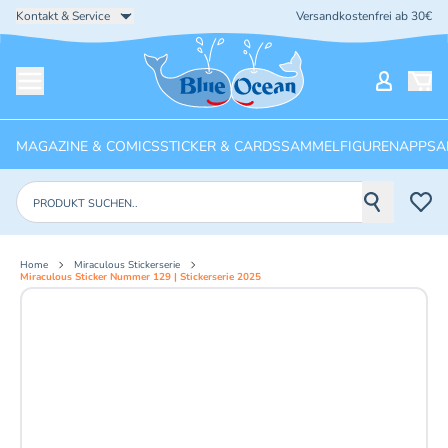
Kontakt & Service
Versandkostenfrei ab 30€
Startseite
Mein Ko
Menü öffnen
MAGAZINE & COMICS
STICKER & CARDS
SAMMELFIGUREN
APPS
A
Produkte suchen
Home
Miraculous Stickerserie
Miraculous Sticker Nummer 129 | Stickerserie 2025