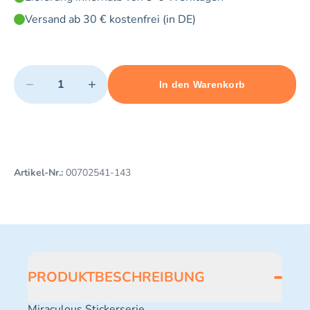
Versand ab 30 € kostenfrei (in DE)
Quantity
−
+
In den Warenkorb
Minimum quantity: 1
Add 1 item to cart
Maximum quantity: 5
Artikel-Nr.:
00702541-143
PRODUKTBESCHREIBUNG
Miraculous Stickerserie