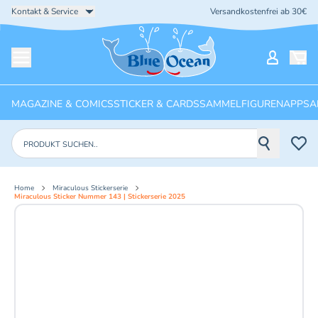
Kontakt & Service
Versandkostenfrei ab 30€
Startseite
Mein Ko
Menü öffnen
MAGAZINE & COMICS
STICKER & CARDS
SAMMELFIGUREN
APPS
A
Produkte suchen
Home
Miraculous Stickerserie
Miraculous Sticker Nummer 143 | Stickerserie 2025