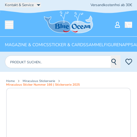
Kontakt & Service
Versandkostenfrei ab 30€
Startseite
Mein Ko
Menü öffnen
MAGAZINE & COMICS
STICKER & CARDS
SAMMELFIGUREN
APPS
A
Produkte suchen
Home
Miraculous Stickerserie
Miraculous Sticker Nummer 166 | Stickerserie 2025