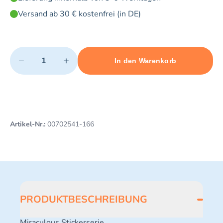
Versand ab 30 € kostenfrei (in DE)
Quantity
−
+
In den Warenkorb
Minimum quantity: 1
Add 1 item to cart
Maximum quantity: 5
Artikel-Nr.:
00702541-166
PRODUKTBESCHREIBUNG
Miraculous Stickerserie