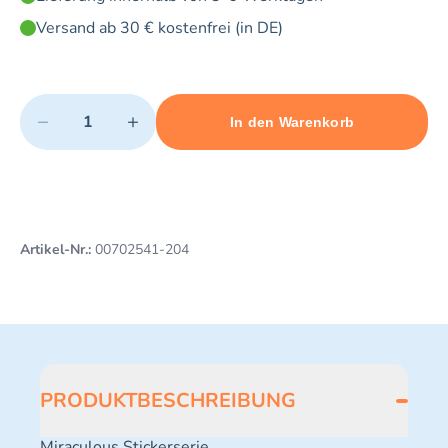
Versand ab 30 € kostenfrei (in DE)
Quantity
−
+
In den Warenkorb
Minimum quantity: 1
Add 1 item to cart
Maximum quantity: 5
Artikel-Nr.:
00702541-204
PRODUKTBESCHREIBUNG
Miraculous Stickerserie