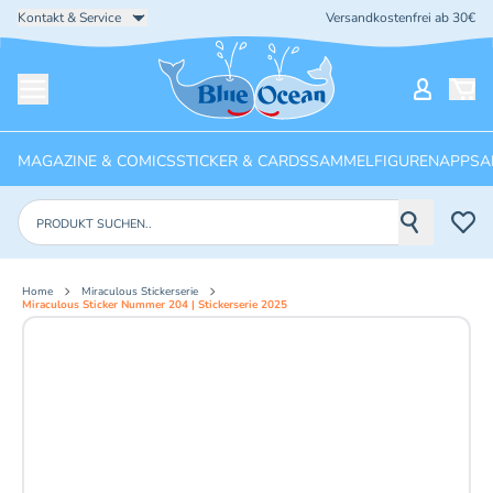
Kontakt & Service
Versandkostenfrei ab 30€
Startseite
Mein Ko
Menü öffnen
MAGAZINE & COMICS
STICKER & CARDS
SAMMELFIGUREN
APPS
A
Produkte suchen
Home
Miraculous Stickerserie
Miraculous Sticker Nummer 204 | Stickerserie 2025