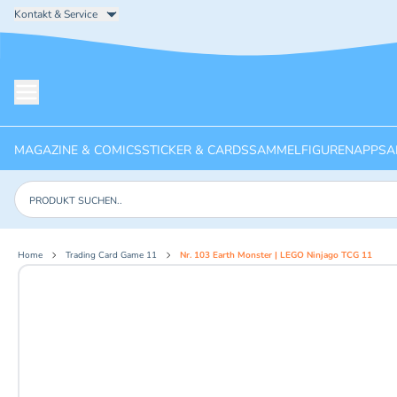
Kontakt & Service
Menü öffnen
MAGAZINE & COMICS
STICKER & CARDS
SAMMELFIGUREN
APPS
A
Produkte suchen
Home
Trading Card Game 11
Nr. 103 Earth Monster | LEGO Ninjago TCG 11