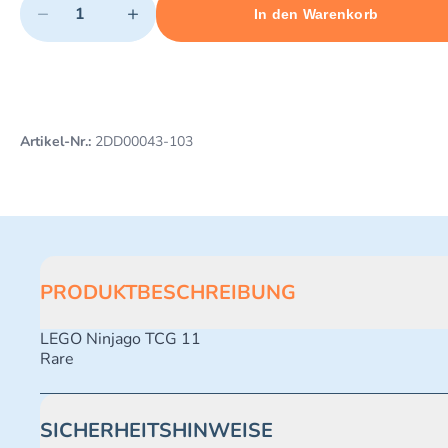
−
+
In den Warenkorb
Minimum quantity: 1
Add 1 item to cart
Maximum quantity: 487
Artikel-Nr.:
2DD00043-103
PRODUKTBESCHREIBUNG
LEGO Ninjago TCG 11
Rare
SICHERHEITSHINWEISE