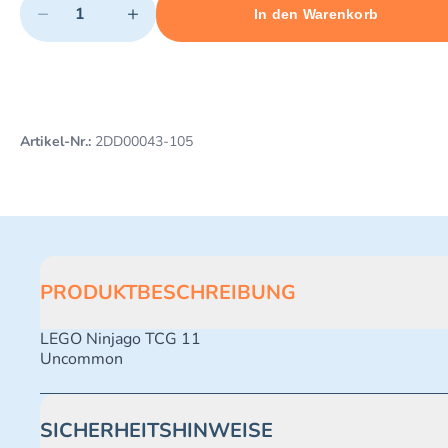
−
+
In den Warenkorb
Minimum quantity: 1
Add 1 item to cart
Maximum quantity: 491
Artikel-Nr.:
2DD00043-105
PRODUKTBESCHREIBUNG
LEGO Ninjago TCG 11
Uncommon
SICHERHEITSHINWEISE