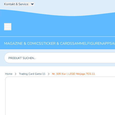
Kontakt & Service
Menü öffnen
MAGAZINE & COMICS
STICKER & CARDS
SAMMELFIGUREN
APPS
A
Produkte suchen
Home
Trading Card Game 11
Nr. 105 Kur | LEGO Ninjago TCG 11