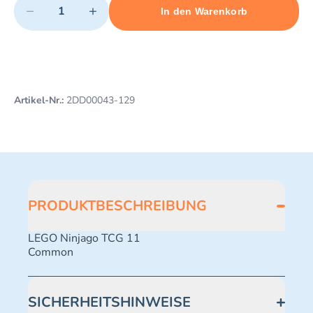
−
+
In den Warenkorb
Minimum quantity: 1
Add 1 item to cart
Maximum quantity: 499
Artikel-Nr.:
2DD00043-129
PRODUKTBESCHREIBUNG
LEGO Ninjago TCG 11
Common
SICHERHEITSHINWEISE