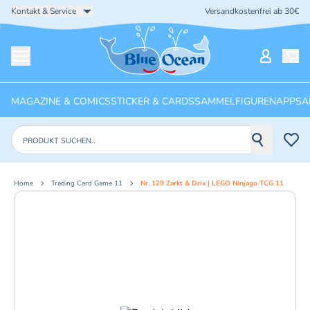
Kontakt & Service
Versandkostenfrei ab 30€
Startseite
Mein Ko
Menü öffnen
MAGAZINE & COMICS
STICKER & CARDS
SAMMELFIGUREN
APPS
A
Produkte suchen
Home
Trading Card Game 11
Nr. 129 Zarkt & Drix | LEGO Ninjago TCG 11