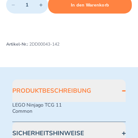
−
+
In den Warenkorb
Minimum quantity: 1
Add 1 item to cart
Maximum quantity: 498
Artikel-Nr.:
2DD00043-142
PRODUKTBESCHREIBUNG
LEGO Ninjago TCG 11
Common
SICHERHEITSHINWEISE