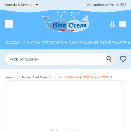
Kontakt & Service
Versandkostenfrei ab 30€
Startseite
Mein Ko
Menü öffnen
MAGAZINE & COMICS
STICKER & CARDS
SAMMELFIGUREN
APPS
A
Produkte suchen
Home
Trading Card Game 11
Nr. 142 Puzzle | LEGO Ninjago TCG 11