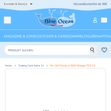
Kontakt & Service
Versandkostenfrei ab 30€
Startseite
Mein Ko
Menü öffnen
MAGAZINE & COMICS
STICKER & CARDS
SAMMELFIGUREN
APPS
A
Produkte suchen
Home
Trading Card Game 11
Nr. 143 Puzzle | LEGO Ninjago TCG 11