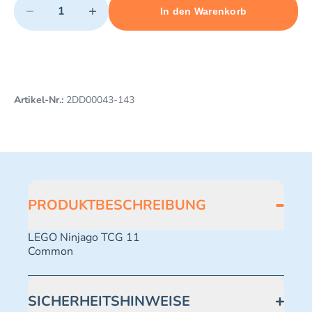
−
+
In den Warenkorb
Minimum quantity: 1
Add 1 item to cart
Maximum quantity: 495
Artikel-Nr.:
2DD00043-143
PRODUKTBESCHREIBUNG
LEGO Ninjago TCG 11
Common
SICHERHEITSHINWEISE