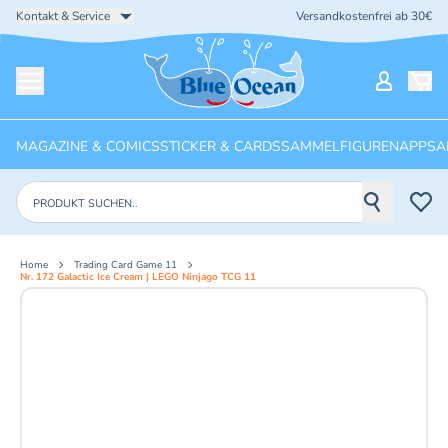
Kontakt & Service
Versandkostenfrei ab 30€
Startseite
Mein Ko
Menü öffnen
MAGAZINE & COMICS
STICKER & CARDS
SAMMELFIGUREN
APPS
A
Produkte suchen
Home
Trading Card Game 11
Nr. 172 Galactic Ice Cream | LEGO Ninjago TCG 11