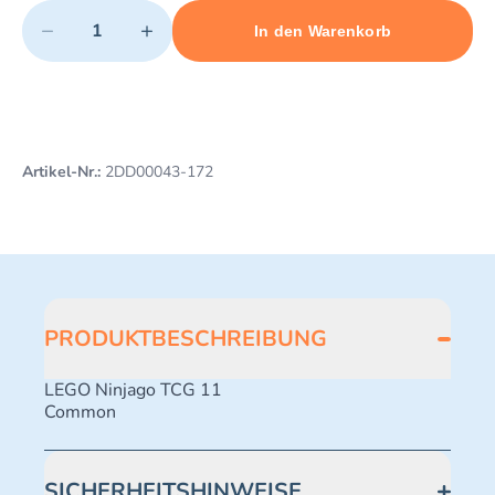
Quantity
−
+
In den Warenkorb
Minimum quantity: 1
Add 1 item to cart
Maximum quantity: 498
Artikel-Nr.:
2DD00043-172
PRODUKTBESCHREIBUNG
LEGO Ninjago TCG 11
Common
SICHERHEITSHINWEISE