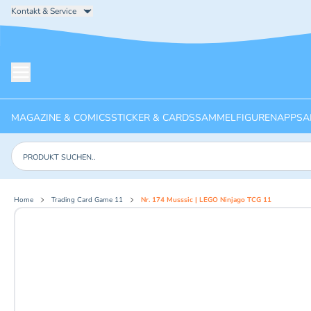
Kontakt & Service
Menü öffnen
MAGAZINE & COMICS
STICKER & CARDS
SAMMELFIGUREN
APPS
A
Produkte suchen
Home
Trading Card Game 11
Nr. 174 Musssic | LEGO Ninjago TCG 11