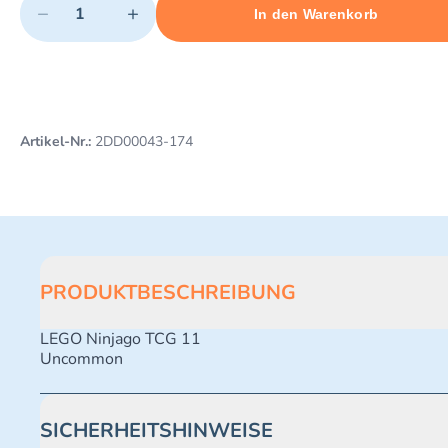
−
+
In den Warenkorb
Minimum quantity: 1
Add 1 item to cart
Maximum quantity: 497
Artikel-Nr.:
2DD00043-174
PRODUKTBESCHREIBUNG
LEGO Ninjago TCG 11
Uncommon
SICHERHEITSHINWEISE