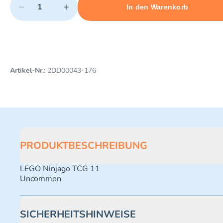
−
+
In den Warenkorb
Minimum quantity: 1
Add 1 item to cart
Maximum quantity: 491
Artikel-Nr.:
2DD00043-176
PRODUKTBESCHREIBUNG
LEGO Ninjago TCG 11
Uncommon
SICHERHEITSHINWEISE