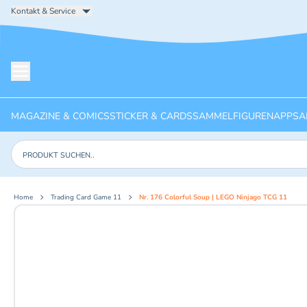
Kontakt & Service
Menü öffnen
MAGAZINE & COMICS
STICKER & CARDS
SAMMELFIGUREN
APPS
A
Produkte suchen
Home
Trading Card Game 11
Nr. 176 Colorful Soup | LEGO Ninjago TCG 11