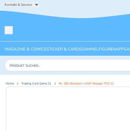
Kontakt & Service
Menü öffnen
MAGAZINE & COMICS
STICKER & CARDS
SAMMELFIGUREN
APPS
A
Produkte suchen
Home
Trading Card Game 11
Nr. 182 Shocked | LEGO Ninjago TCG 11