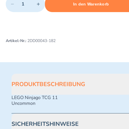
−
+
In den Warenkorb
Minimum quantity: 1
Add 1 item to cart
Maximum quantity: 496
Artikel-Nr.:
2DD00043-182
PRODUKTBESCHREIBUNG
LEGO Ninjago TCG 11
Uncommon
SICHERHEITSHINWEISE