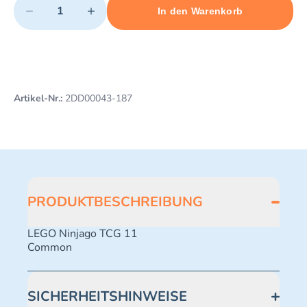
−
+
In den Warenkorb
Minimum quantity: 1
Add 1 item to cart
Maximum quantity: 494
Artikel-Nr.:
2DD00043-187
PRODUKTBESCHREIBUNG
LEGO Ninjago TCG 11
Common
SICHERHEITSHINWEISE