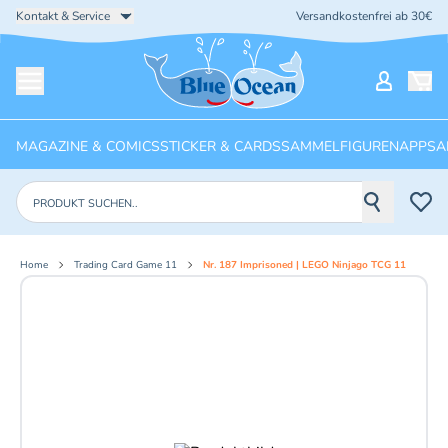
Kontakt & Service
Versandkostenfrei ab 30€
Startseite
Mein Ko
Menü öffnen
MAGAZINE & COMICS
STICKER & CARDS
SAMMELFIGUREN
APPS
A
Produkte suchen
Home
Trading Card Game 11
Nr. 187 Imprisoned | LEGO Ninjago TCG 11