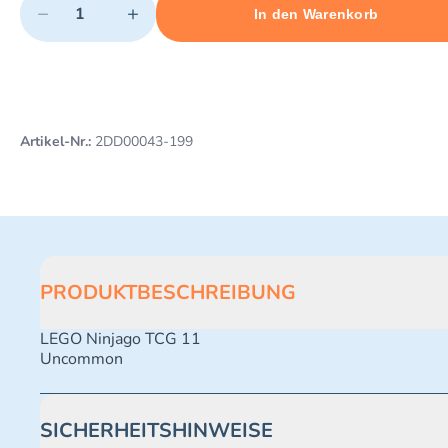
−
+
In den Warenkorb
Minimum quantity: 1
Add 1 item to cart
Maximum quantity: 487
Artikel-Nr.:
2DD00043-199
PRODUKTBESCHREIBUNG
LEGO Ninjago TCG 11
Uncommon
SICHERHEITSHINWEISE