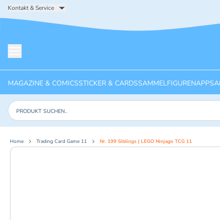
Kontakt & Service
Menü öffnen
MAGAZINE & COMICS
STICKER & CARDS
SAMMELFIGUREN
APPS
A
Produkte suchen
Home
Trading Card Game 11
Nr. 199 Siblings | LEGO Ninjago TCG 11