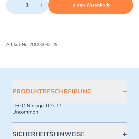
−
+
In den Warenkorb
Minimum quantity: 1
Add 1 item to cart
Maximum quantity: 495
Artikel-Nr.:
2DD00043-29
PRODUKTBESCHREIBUNG
LEGO Ninjago TCG 11
Uncommon
SICHERHEITSHINWEISE