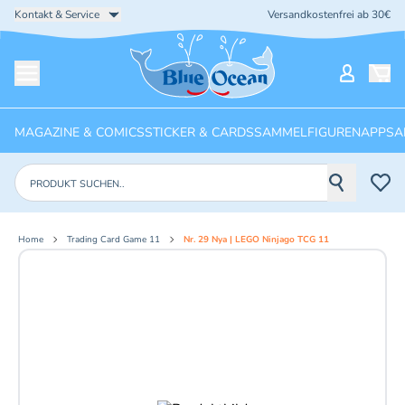
Kontakt & Service
Versandkostenfrei ab 30€
Startseite
Mein Ko
Menü öffnen
MAGAZINE & COMICS
STICKER & CARDS
SAMMELFIGUREN
APPS
A
Produkte suchen
Home
Trading Card Game 11
Nr. 29 Nya | LEGO Ninjago TCG 11