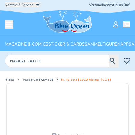
Kontakt & Service
Versandkostenfrei ab 30€
Startseite
Mein Ko
Menü öffnen
MAGAZINE & COMICS
STICKER & CARDS
SAMMELFIGUREN
APPS
A
Produkte suchen
Home
Trading Card Game 11
Nr. 46 Zane | LEGO Ninjago TCG 11