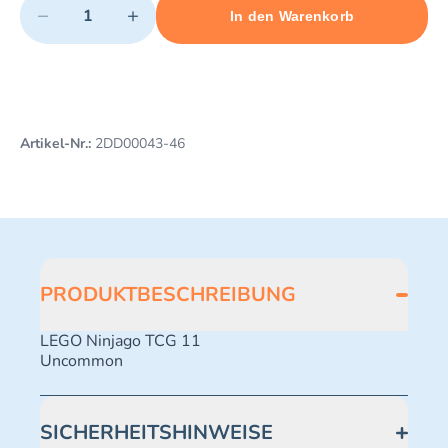
−
+
In den Warenkorb
Minimum quantity: 1
Add 1 item to cart
Maximum quantity: 496
Artikel-Nr.:
2DD00043-46
PRODUKTBESCHREIBUNG
LEGO Ninjago TCG 11
Uncommon
SICHERHEITSHINWEISE