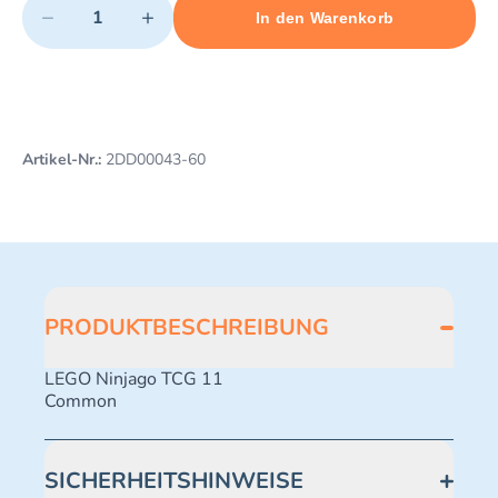
−
+
In den Warenkorb
Minimum quantity: 1
Add 1 item to cart
Maximum quantity: 496
Artikel-Nr.:
2DD00043-60
PRODUKTBESCHREIBUNG
LEGO Ninjago TCG 11
Common
SICHERHEITSHINWEISE