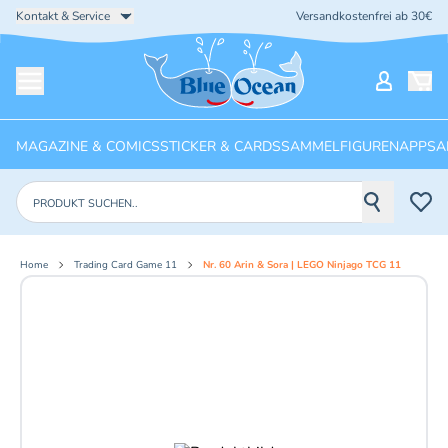
Kontakt & Service
Versandkostenfrei ab 30€
Startseite
Mein Ko
Menü öffnen
MAGAZINE & COMICS
STICKER & CARDS
SAMMELFIGUREN
APPS
A
Produkte suchen
Home
Trading Card Game 11
Nr. 60 Arin & Sora | LEGO Ninjago TCG 11