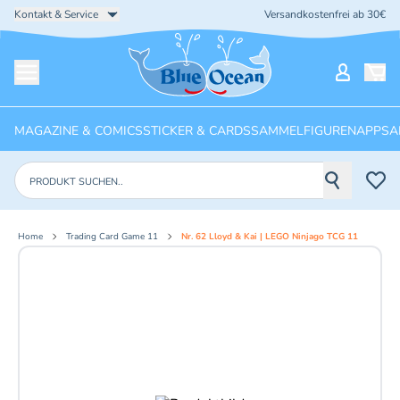
Kontakt & Service
Versandkostenfrei ab 30€
Startseite
Mein Ko
Menü öffnen
MAGAZINE & COMICS
STICKER & CARDS
SAMMELFIGUREN
APPS
A
Produkte suchen
Home
Trading Card Game 11
Nr. 62 Lloyd & Kai | LEGO Ninjago TCG 11