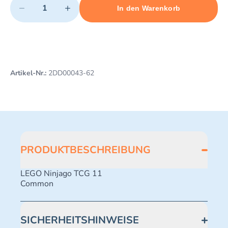
−
+
In den Warenkorb
Minimum quantity: 1
Add 1 item to cart
Maximum quantity: 497
Artikel-Nr.:
2DD00043-62
PRODUKTBESCHREIBUNG
LEGO Ninjago TCG 11
Common
SICHERHEITSHINWEISE