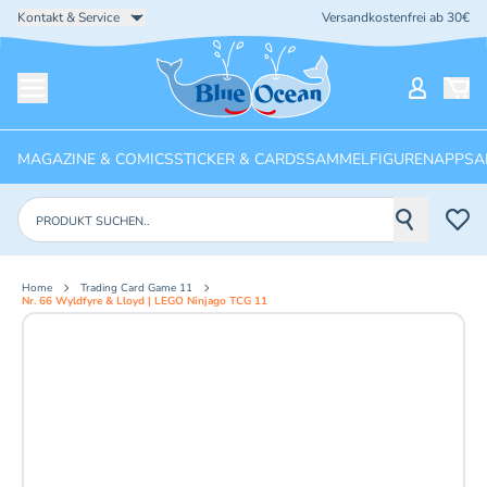
Kontakt & Service
Versandkostenfrei ab 30€
Startseite
Mein Ko
Menü öffnen
MAGAZINE & COMICS
STICKER & CARDS
SAMMELFIGUREN
APPS
A
Produkte suchen
Home
Trading Card Game 11
Nr. 66 Wyldfyre & Lloyd | LEGO Ninjago TCG 11