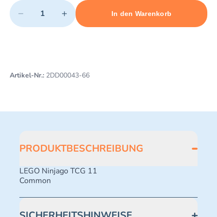
Quantity
−
+
In den Warenkorb
Minimum quantity: 1
Add 1 item to cart
Maximum quantity: 499
Artikel-Nr.:
2DD00043-66
PRODUKTBESCHREIBUNG
LEGO Ninjago TCG 11
Common
SICHERHEITSHINWEISE