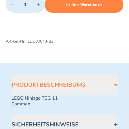
−
+
In den Warenkorb
Minimum quantity: 1
Add 1 item to cart
Maximum quantity: 494
Artikel-Nr.:
2DD00043-82
PRODUKTBESCHREIBUNG
LEGO Ninjago TCG 11
Common
SICHERHEITSHINWEISE