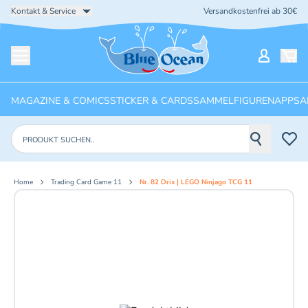
Kontakt & Service
Versandkostenfrei ab 30€
Startseite
Mein Ko
Menü öffnen
MAGAZINE & COMICS
STICKER & CARDS
SAMMELFIGUREN
APPS
A
Produkte suchen
Home
Trading Card Game 11
Nr. 82 Drix | LEGO Ninjago TCG 11