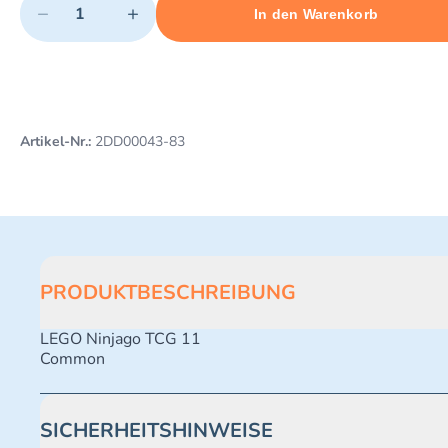
−
+
In den Warenkorb
Minimum quantity: 1
Add 1 item to cart
Maximum quantity: 495
Artikel-Nr.:
2DD00043-83
PRODUKTBESCHREIBUNG
LEGO Ninjago TCG 11
Common
SICHERHEITSHINWEISE