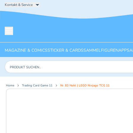
Kontakt & Service
Menü öffnen
MAGAZINE & COMICS
STICKER & CARDS
SAMMELFIGUREN
APPS
A
Produkte suchen
Home
Trading Card Game 11
Nr. 83 Nokt | LEGO Ninjago TCG 11