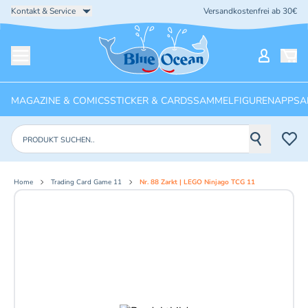
Kontakt & Service
Versandkostenfrei ab 30€
Startseite
Mein Ko
Menü öffnen
MAGAZINE & COMICS
STICKER & CARDS
SAMMELFIGUREN
APPS
A
Produkte suchen
Home
Trading Card Game 11
Nr. 88 Zarkt | LEGO Ninjago TCG 11