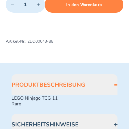
−
+
In den Warenkorb
Minimum quantity: 1
Add 1 item to cart
Maximum quantity: 485
Artikel-Nr.:
2DD00043-88
PRODUKTBESCHREIBUNG
LEGO Ninjago TCG 11
Rare
SICHERHEITSHINWEISE