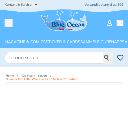
Kontakt & Service
Versandkostenfrei ab 30€
Startseite
Mein Ko
Menü öffnen
MAGAZINE & COMICS
STICKER & CARDS
SAMMELFIGUREN
APPS
A
Produkte suchen
Home
"Die Macht"-Edition
Nummer 006 I Obi-Wan Kenobi I "Die Macht"-Edition