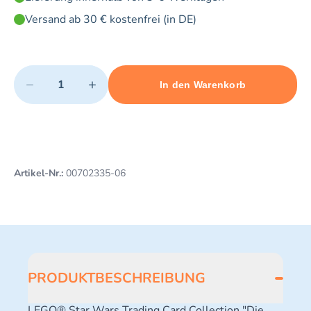
Versand ab 30 € kostenfrei (in DE)
Quantity
−
+
In den Warenkorb
Minimum quantity: 1
Add 1 item to cart
Maximum quantity: 3
Artikel-Nr.:
00702335-06
PRODUKTBESCHREIBUNG
LEGO® Star Wars Trading Card Collection "Die