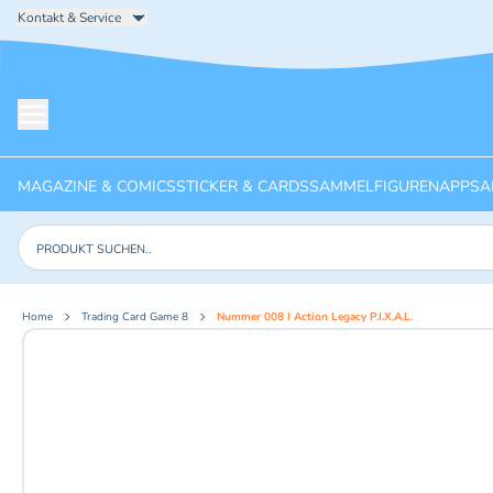
Kontakt & Service
Menü öffnen
MAGAZINE & COMICS
STICKER & CARDS
SAMMELFIGUREN
APPS
A
Produkte suchen
Home
Trading Card Game 8
Nummer 008 I Action Legacy P.I.X.A.L.