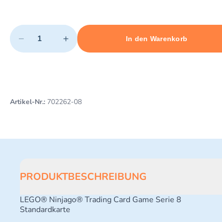
Quantity
−
+
In den Warenkorb
Minimum quantity: 1
Add 1 item to cart
Maximum quantity: 10
Artikel-Nr.:
702262-08
PRODUKTBESCHREIBUNG
LEGO® Ninjago® Trading Card Game Serie 8
Standardkarte