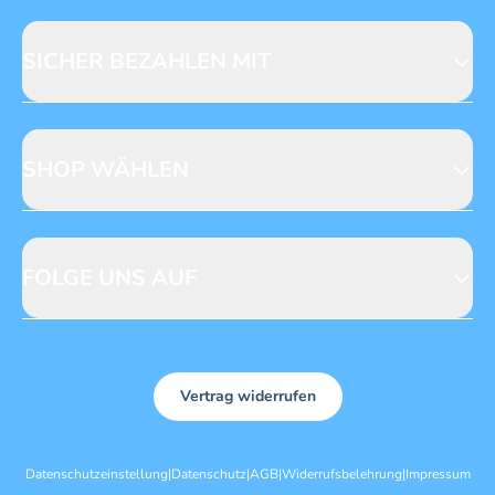
Fragen zur Produktsicherheit
Licensing
Mediadaten
SICHER BEZAHLEN MIT
SHOP WÄHLEN
CH
DE
FOLGE UNS AUF
Vertrag widerrufen
Datenschutzeinstellung
|
Datenschutz
|
AGB
|
Widerrufsbelehrung
|
Impressum