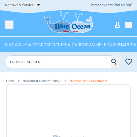
Kontakt & Service
Versandkostenfrei ab 30€
Startseite
Mein Ko
Menü öffnen
MAGAZINE & COMICS
STICKER & CARDS
SAMMELFIGUREN
APPS
A
Produkte suchen
Home
Neuroblast Brainrot Party 1
Nummer 015 I Banabumm