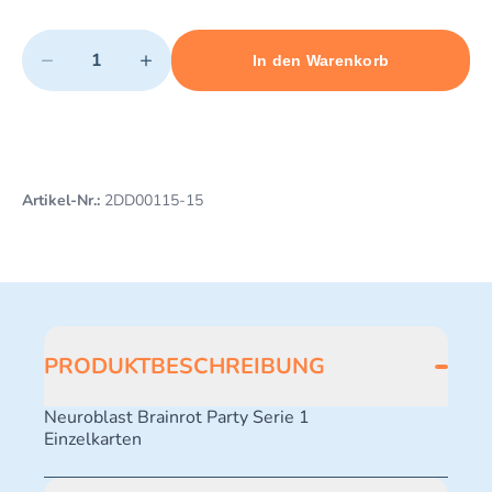
Quantity
−
+
In den Warenkorb
Minimum quantity: 1
Add 1 item to cart
Maximum quantity: 489
Artikel-Nr.:
2DD00115-15
PRODUKTBESCHREIBUNG
Neuroblast Brainrot Party Serie 1
Einzelkarten