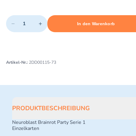
Quantity
−
+
In den Warenkorb
Minimum quantity: 1
Add 1 item to cart
Maximum quantity: 488
Artikel-Nr.:
2DD00115-73
PRODUKTBESCHREIBUNG
Neuroblast Brainrot Party Serie 1
Einzelkarten