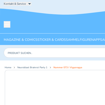
Kontakt & Service
Menü öffnen
MAGAZINE & COMICS
STICKER & CARDS
SAMMELFIGUREN
APPS
A
Produkte suchen
Home
Neuroblast Brainrot Party 1
Nummer 073 I Vigyoragya