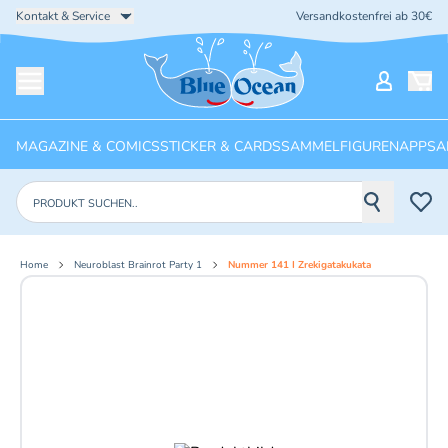
Kontakt & Service
Versandkostenfrei ab 30€
Startseite
Mein Ko
Menü öffnen
MAGAZINE & COMICS
STICKER & CARDS
SAMMELFIGUREN
APPS
A
Produkte suchen
Home
Neuroblast Brainrot Party 1
Nummer 141 I Zrekigatakukata