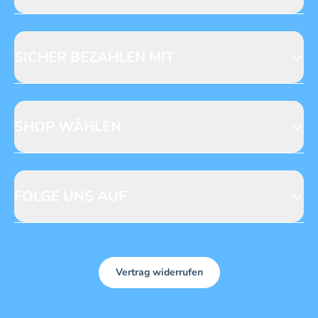
Jobs & Praktika
Fragen zur Produktsicherheit
Licensing
Mediadaten
SICHER BEZAHLEN MIT
SHOP WÄHLEN
CH
DE
FOLGE UNS AUF
Vertrag widerrufen