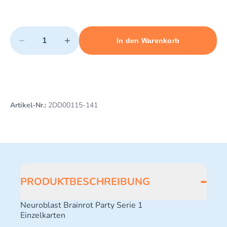
Quantity
−
+
In den Warenkorb
Minimum quantity: 1
Add 1 item to cart
Maximum quantity: 494
Artikel-Nr.:
2DD00115-141
PRODUKTBESCHREIBUNG
Neuroblast Brainrot Party Serie 1
Einzelkarten