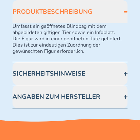
PRODUKTBESCHREIBUNG
Umfasst ein geöffnetes Blindbag mit dem
abgebildeten giftigen Tier sowie ein Infoblatt.
Die Figur wird in einer geöffneten Tüte geliefert.
Dies ist zur eindeutigen Zuordnung der
gewünschten Figur erforderlich.
SICHERHEITSHINWEISE
Achtung! Erstickungsgefahr. Kleine Teile.
ANGABEN ZUM HERSTELLER
Blue Ocean Entertainment AG https://www.blue-
ocean.de/kundenservice Telefonnummer: 0711
2202990 Seidenstraße 19 70174 Stuttgart