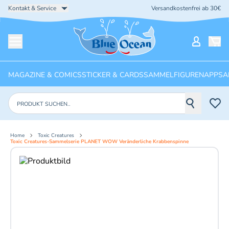
Kontakt & Service
Versandkostenfrei ab 30€
Startseite
Mein Ko
Menü öffnen
MAGAZINE & COMICS
STICKER & CARDS
SAMMELFIGUREN
APPS
A
Produkte suchen
Home
Toxic Creatures
Toxic Creatures-Sammelserie PLANET WOW Veränderliche Krabbenspinne
Aktuelles Bild: 1 von 2