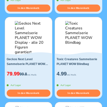
Auf Lager
Auf Lager
In den Warenkorb
In den Warenkorb
Geckos Next Level
Toxic Creatures Sammelserie
Sammelserie PLANET WOW
PLANET WOW Blindbag
Display - alle 20 Figuren
79.99
4.99
garantiert
99.8
inkl. MwSt.
inkl. MwSt.
Auf Lager
Auf Lager
In den Warenkorb
In den Warenkorb