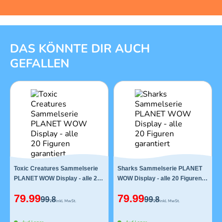
1 von 12
DAS KÖNNTE DIR AUCH
GEFALLEN
Toxic Creatures Sammelserie
Sharks Sammelserie PLANET
PLANET WOW Display - alle 20
WOW Display - alle 20 Figuren
Figuren garantiert
garantiert
79.99
79.99
99.8
99.8
inkl. MwSt.
inkl. MwSt.