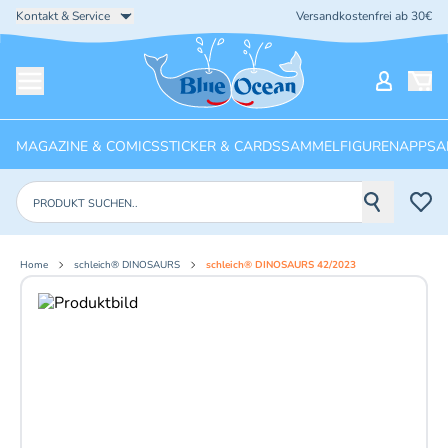
Kontakt & Service
Versandkostenfrei ab 30€
Startseite
Mein Ko
Menü öffnen
MAGAZINE & COMICS
STICKER & CARDS
SAMMELFIGUREN
APPS
A
Produkte suchen
Home
schleich® DINOSAURS
schleich® DINOSAURS 42/2023
Aktuelles Bild: 1 von 2