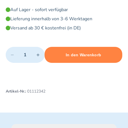
Auf Lager - sofort verfügbar
Lieferung innerhalb von 3-6 Werktagen
Versand ab 30 € kostenfrei (in DE)
Quantity
−
+
In den Warenkorb
Minimum quantity: 1
Add 1 item to cart
Maximum quantity: 5
Artikel-Nr.:
01112342